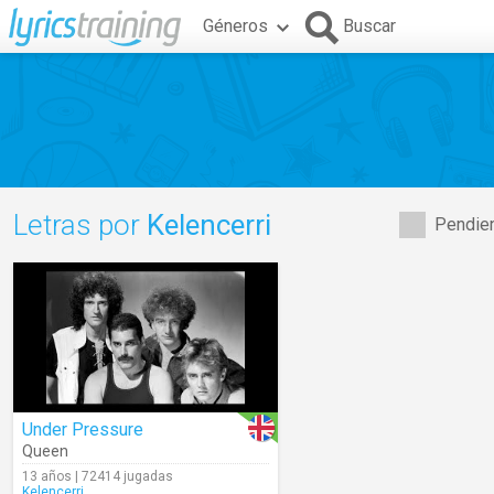
Géneros
Buscar
Letras por
Kelencerri
Pendien
Under Pressure
Queen
13 años | 72414 jugadas
Kelencerri