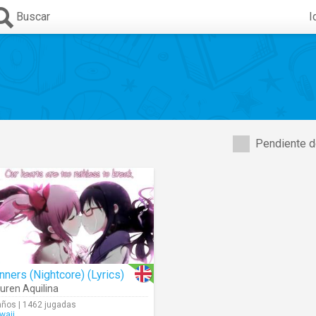
Buscar
I
Pendiente d
nners (Nightcore) (Lyrics)
uren Aquilina
años | 1462 jugadas
waii