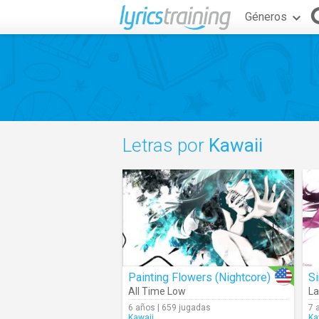
Géneros
Letras por
Kawaii
Painting Flowers (Nightcore)
Si
All Time Low
La
6 años | 659 jugadas
7 
Kawaii
Ka