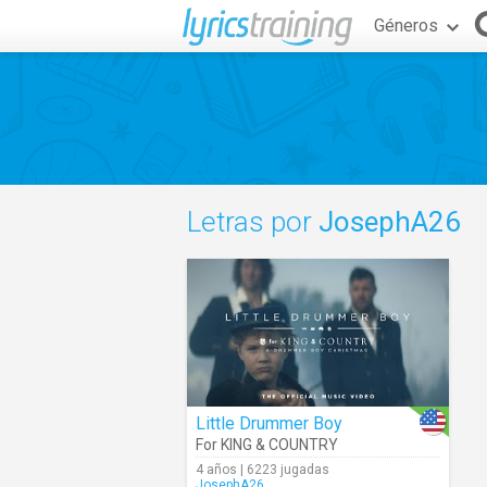
Géneros
Letras por
JosephA26
Little Drummer Boy
For KING & COUNTRY
4 años | 6223 jugadas
JosephA26