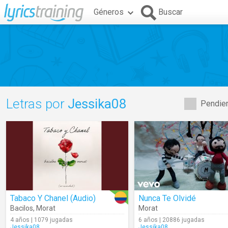
Géneros
Buscar
Letras por
Jessika08
Pendien
Tabaco Y Chanel (Audio)
Nunca Te Olvidé
Bacilos
,
Morat
Morat
4 años | 1079 jugadas
6 años | 20886 jugadas
Jessika08
Jessika08