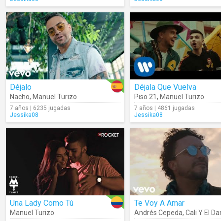
Déjalo
Déjala Que Vuelva
Nacho
,
Manuel Turizo
Piso 21
,
Manuel Turizo
7 años | 6235 jugadas
7 años | 4861 jugadas
Jessika08
Jessika08
Una Lady Como Tú
Te Voy A Amar
Manuel Turizo
Andrés Cepeda
,
Cali Y El D