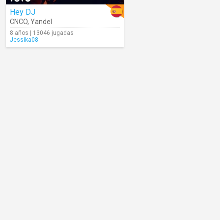
Hey DJ
CNCO
,
Yandel
8 años | 13046 jugadas
Jessika08