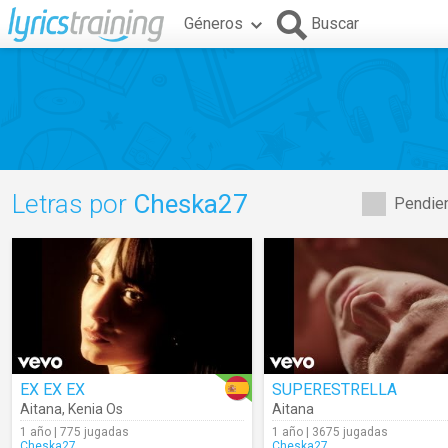
Géneros
Buscar
Letras por
Cheska27
Pendien
EX EX EX
SUPERESTRELLA
Aitana
,
Kenia Os
Aitana
1 año | 775 jugadas
1 año | 3675 jugadas
Cheska27
Cheska27