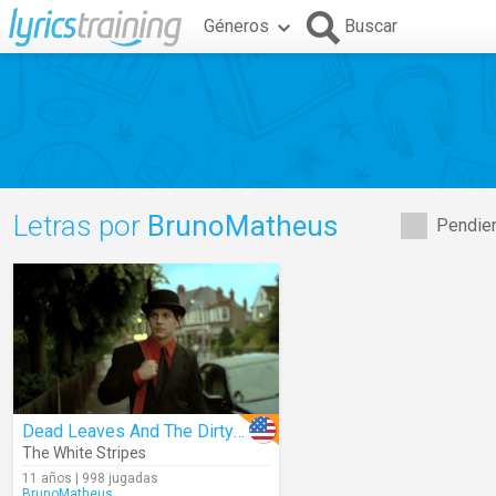
Géneros
Buscar
Letras por
BrunoMatheus
Pendien
Dead Leaves And The Dirty Ground
The White Stripes
11 años | 998 jugadas
BrunoMatheus