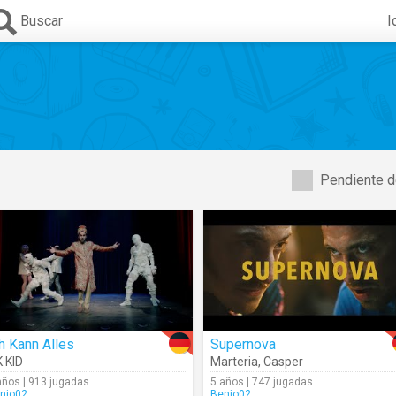
Buscar
I
Pendiente d
h Kann Alles
Supernova
 KID
Marteria
,
Casper
años | 913 jugadas
5 años | 747 jugadas
njo02
Benjo02