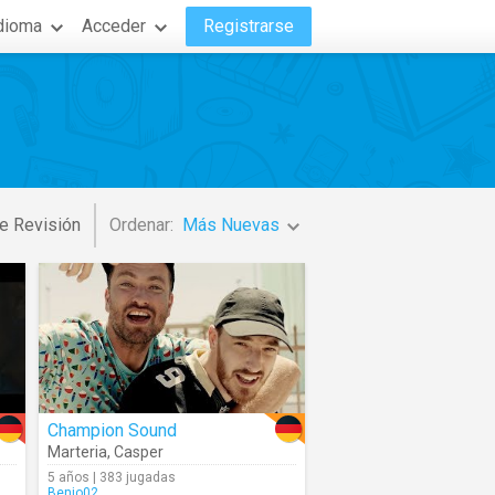
dioma
Acceder
Registrarse
e Revisión
Ordenar:
Más Nuevas
Champion Sound
Marteria
,
Casper
5 años | 383 jugadas
Benjo02