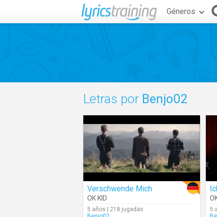
Géneros
Letras por
Benjo02
Verschwende Mich
Ic
OK KID
OK
5 años | 218 jugadas
5 
Benjo02
Be