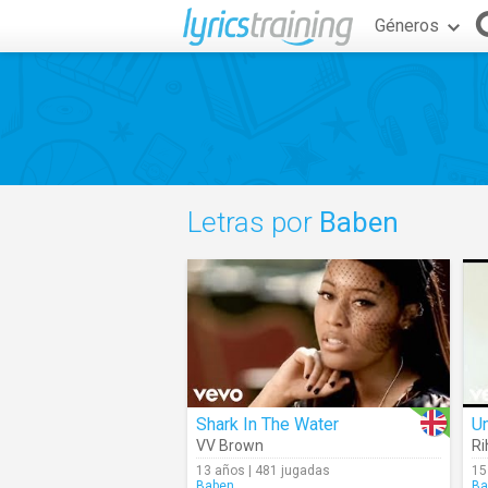
Géneros
Letras por
Baben
Shark In The Water
Un
VV Brown
Ri
13 años | 481 jugadas
15
Baben
Ba