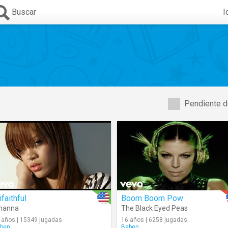
Buscar
I
Pendiente d
faithful
Boom Boom Pow
hanna
The Black Eyed Peas
 años | 15349 jugadas
16 años | 6258 jugadas
ben
Baben