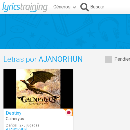
Géneros
Buscar
Letras por
AJANORHUN
Pendien
Destiny
Galneryus
2 años | 275 jugadas
AJANORHUN