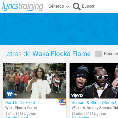
Géneros
Buscar
Letras de
Waka Flocka Flame
Pendien
Hard In Da Paint
Scream & Shout (Remix)
Waka Flocka Flame
Will.i.am
,
Britney Spears
,
Di
8 años | 616 jugadas
11 años | 3968 jugadas
Alex_Hedgehog
Alex_Hedgehog