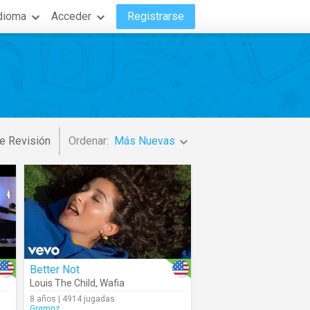
dioma
Acceder
Registrarse
e Revisión
Ordenar:
Más Nuevas
Better Not
Louis The Child
,
Wafia
8 años | 4914 jugadas
Grgmnz