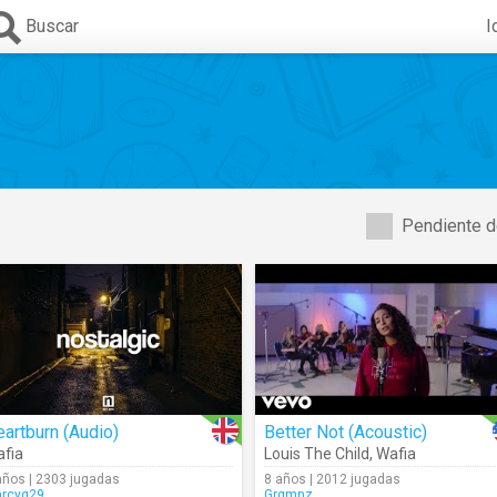
Buscar
I
Pendiente d
artburn (Audio)
Better Not (Acoustic)
fia
Louis The Child
,
Wafia
años | 2303 jugadas
8 años | 2012 jugadas
rcyq29
Grgmnz