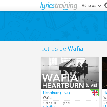
Géneros
Letras de
Wafia
Heartburn (Live)
He
Wafia
Wa
6 años | 399 jugadas
6 
selvatica
Ma