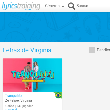
Géneros
Buscar
Letras de
Virginia
Pendien
Tranquilita
Zé Felipe
,
Virginia
5 años | 140 jugadas
marcelat