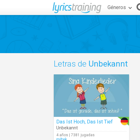
Géneros
Letras de
Unbekannt
Das Ist Hoch, Das Ist Tief
Unbekannt
4 años | 7381 jugadas
miltek