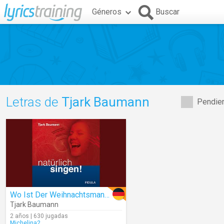
Géneros
Buscar
Letras de
Tjark Baumann
Pendien
Wo Ist Der Weihnachtsmann? (Audio)
Tjark Baumann
2 años | 630 jugadas
Michelina2