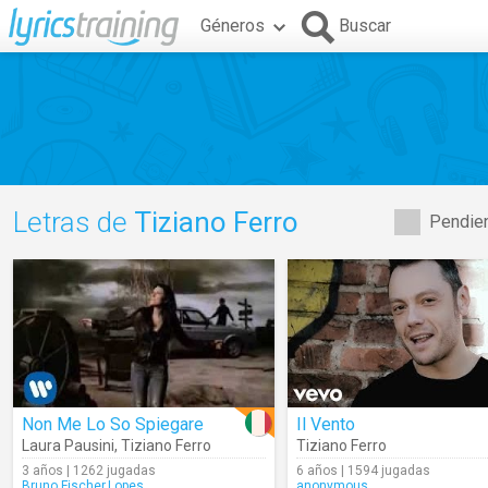
Géneros
Buscar
Letras de
Tiziano Ferro
Pendien
Non Me Lo So Spiegare
Il Vento
Laura Pausini
,
Tiziano Ferro
Tiziano Ferro
3 años | 1262 jugadas
6 años | 1594 jugadas
Bruno.Fischer.Lopes
anonymous