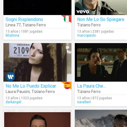
Sogni Risplendono
Non Me Lo So Spiegare
Linea 77
,
Tiziano Ferro
Tiziano Ferro
13 años | 1081 jugadas
13 años | 2381 jugadas
kttalinna
marcopaolo
No Me Lo Puedo Explicar
La Paura Che...
Laura Pausini
,
Tiziano Ferro
Tiziano Ferro
13 años | 1323 jugadas
13 años | 872 jugadas
darkangel
saralbert