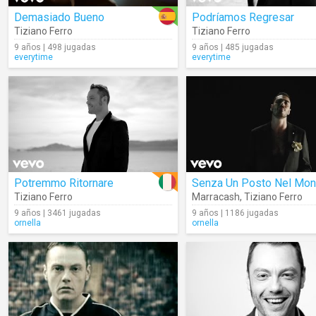
Demasiado Bueno
Podríamos Regresar
Tiziano Ferro
Tiziano Ferro
9 años | 498 jugadas
9 años | 485 jugadas
everytime
everytime
Potremmo Ritornare
Senza Un Posto Nel Mo
Tiziano Ferro
Marracash
,
Tiziano Ferro
9 años | 3461 jugadas
9 años | 1186 jugadas
ornella
ornella