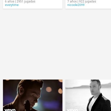
6 años | 2951 jugadas
7 años | 922 jugadas
everytime
nicoole2099