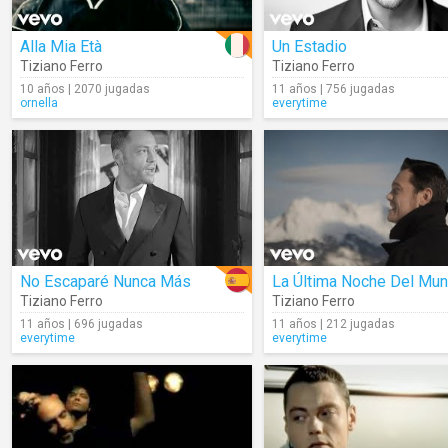
Alla Mia Età
Un Estadio
Tiziano Ferro
Tiziano Ferro
10 años | 2070 jugadas
11 años | 756 jugadas
ornella
everytime
No Escaparé Nunca Más
La Última Noche Del Mu
Tiziano Ferro
Tiziano Ferro
11 años | 696 jugadas
11 años | 212 jugadas
everytime
everytime