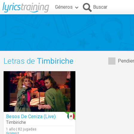
Géneros
Buscar
Letras de
Timbiriche
Pendien
Besos De Ceniza (Live)
Timbiriche
1 año | 82 jugadas
Grgmnz