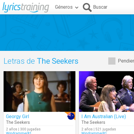
Géneros
Buscar
Letras de
The Seekers
Pendien
Georgy Girl
I Am Australian (Live)
The Seekers
The Seekers
2 años | 300 jugadas
2 años | 521 jugadas
Windrammer81
Windrammer81