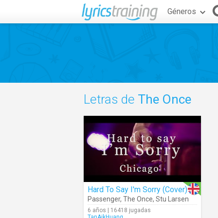
Géneros
Letras de
The Once
Hard To Say I'm Sorry (Cover)
Passenger
,
The Once
,
Stu Larsen
6 años | 16418 jugadas
TanAikHuang