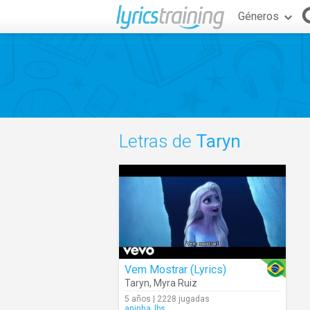
Géneros
Letras de
Taryn
Vem Mostrar (Lyrics)
Taryn
,
Myra Ruiz
5 años | 2228 jugadas
aninha_lbs