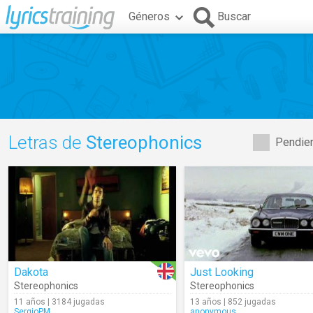
Géneros
Buscar
Letras de
Stereophonics
Pendien
Dakota
Just Looking
Stereophonics
Stereophonics
11 años | 3184 jugadas
13 años | 852 jugadas
SergioPM
anonymous