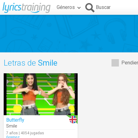
Géneros
Buscar
Letras de
Smile
Pendien
Butterfly
Smile
7 años | 4054 jugadas
Grgmnz