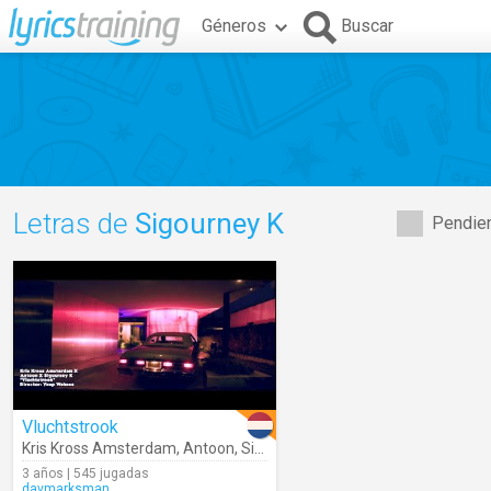
Géneros
Buscar
Letras de
Sigourney K
Pendien
Vluchtstrook
Kris Kross Amsterdam
,
Antoon
,
Sigourney K
3 años | 545 jugadas
davmarksman