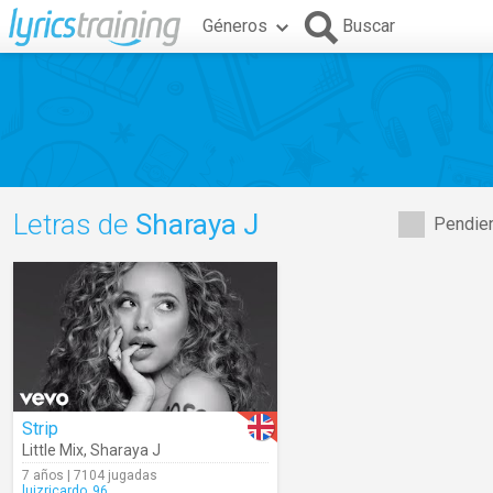
Géneros
Buscar
Letras de
Sharaya J
Pendien
Strip
Little Mix
,
Sharaya J
7 años | 7104 jugadas
luizricardo_96