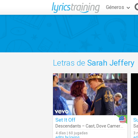
Géneros
Letras de
Sarah Jeffery
Set It Off
Su
Descendants – Cast
,
Dove Cameron
,
Sofia
Sa
4 días | 60 jugadas
3 
edits.by.loving
ed