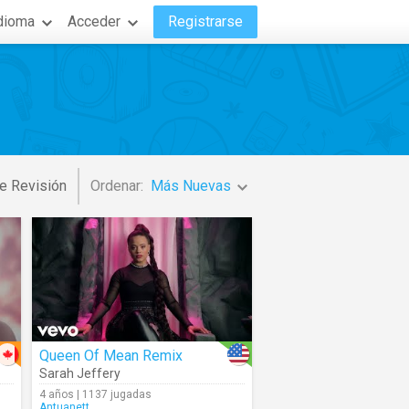
dioma
Acceder
Registrarse
e Revisión
Ordenar:
Más Nuevas
Queen Of Mean Remix
Sarah Jeffery
4 años | 1137 jugadas
Antuanett