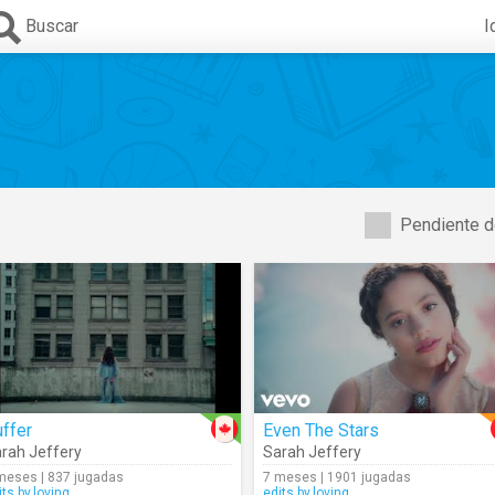
Buscar
I
Pendiente d
ffer
Even The Stars
 Carson
rah Jeffery
,
Cameron Boyce
,
Booboo Stewart
Sarah Jeffery
,
Mitchell Hope
,
Sarah
meses | 837 jugadas
7 meses | 1901 jugadas
its.by.loving
edits.by.loving