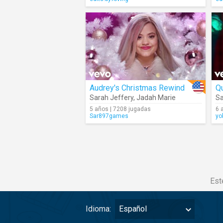
Audrey's Christmas Rewind
Q
Sarah Jeffery
,
Jadah Marie
Sa
5 años | 7208 jugadas
6 
Sar897games
yo
Est
Idioma:
Español