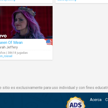
ueen Of Mean
rah Jeffery
años | 38618 jugadas
lin_rossel
e sitio es exclusivamente para uso individual y con fines educati
Acerca
C