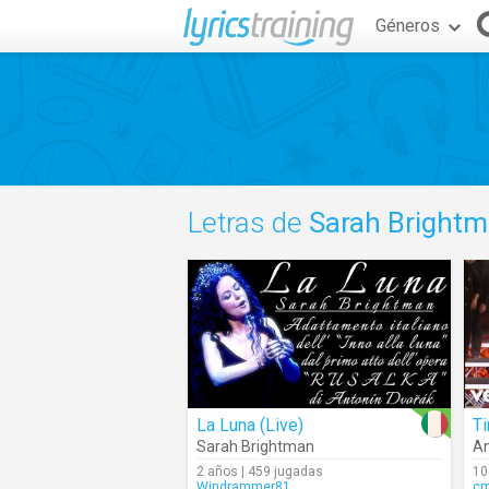
Géneros
Letras de
Sarah Bright
La Luna (Live)
T
Sarah Brightman
An
2 años | 459 jugadas
10
Windrammer81
c