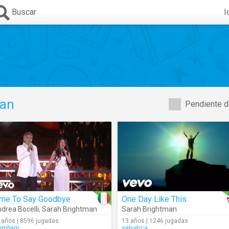
Buscar
I
man
Pendiente d
ime To Say Goodbye
One Day Like This
drea Bocelli
,
Sarah Brightman
Sarah Brightman
 años | 8596 jugadas
13 años | 1246 jugadas
mmbarn
selvatica