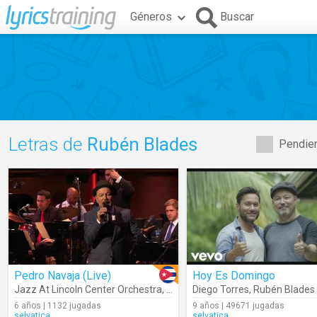
Géneros
Buscar
Letras de
Rubén Blades
Pendien
Pedro Navaja (Live)
Hoy Es Domingo
Jazz At Lincoln Center Orchestra
,
Wynton Marsalis
Diego Torres
,
Rubén Blades
,
Rubén Blades
6 años | 1132 jugadas
9 años | 49671 jugadas
selvatica
selvatica