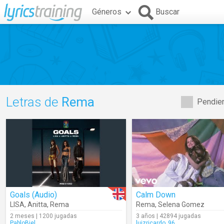
Géneros
Buscar
Letras de
Rema
Pendien
Goals (Audio)
Calm Down
LISA
,
Anitta
,
Rema
Rema
,
Selena Gomez
2 meses | 1200 jugadas
3 años | 42894 jugadas
PabloBiel
luizricardo_96