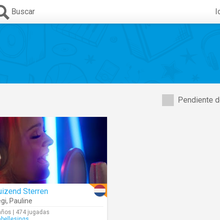
Buscar
I
Pendiente d
uizend Sterren
gi
,
Pauline
años | 474 jugadas
abellesings