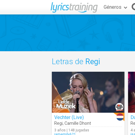
Géneros
Letras de
Regi
Vechter (Live)
D
Regi
,
Camille Dhont
Re
3 años | 148 jugadas
4 
iamemily621
is