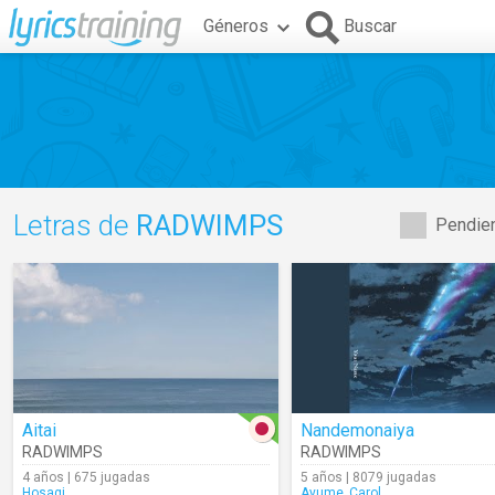
Géneros
Buscar
Letras de
RADWIMPS
Pendien
Aitai
Nandemonaiya
RADWIMPS
RADWIMPS
4 años | 675 jugadas
5 años | 8079 jugadas
Hosagi
Ayume_Carol