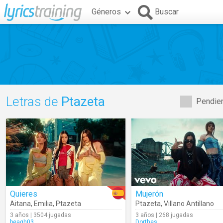
Géneros
Buscar
Letras de
Ptazeta
Pendien
Quieres
Mujerón
Aitana
,
Emilia
,
Ptazeta
Ptazeta
,
Villano Antillano
3 años | 3504 jugadas
3 años | 268 jugadas
beagh03
Dorthes