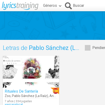
Géneros
Buscar
Letras de
Pablo Sánchez (La Raíz)
Pendien
Rituales De Santería
Zoo
,
Pablo Sánchez (La Raíz)
,
Annie Garcés
7 años | 334 jugadas
xavicasalscat