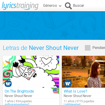
Géneros
Buscar
Letras de
Never Shout Never
Pendien
On The Brightside
What Is Love?
Never Shout Never
Never Shout Never
7 años | 934 jugadas
11 años | 5775 jugadas
milhonamanteiga2
LightHearted