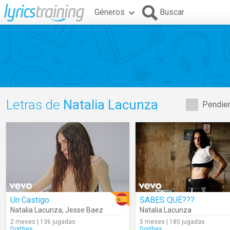
Géneros
Buscar
Letras de
Natalia Lacunza
Pendien
Un Castigo
SABES QUÉ???
Natalia Lacunza
,
Jesse Baez
Natalia Lacunza
2 meses | 136 jugadas
5 meses | 180 jugadas
Dorthes
Dorthes