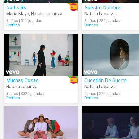
No Estás
Nuestro Nombre
María Blaya
,
Natalia Lacunza
Natalia Lacunza
3 años | 511 jugadas
3 años | 226 jugadas
Dorthes
Dorthes
Muchas Cosas
Cuestión De Suerte
Natalia Lacunza
Natalia Lacunza
3 años | 3320 jugadas
4 años | 272 jugadas
Dorthes
Dorthes