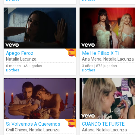
Apego Feroz
Me He Pillao X Ti
Natalia Lacunza
Ana Mena
,
Natalia Lacunza
6 meses | 46 jugadas
3 años | 878 jugadas
Dorthes
Dorthes
Si Volvemos A Querernos
CUANDO TE FUISTE
Chill Chicos
,
Natalia Lacunza
Aitana
,
Natalia Lacunza