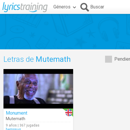
Géneros
Buscar
Letras de
Mutemath
Pendien
Monument
Mutemath
9 años | 367 jugadas
hempsuq