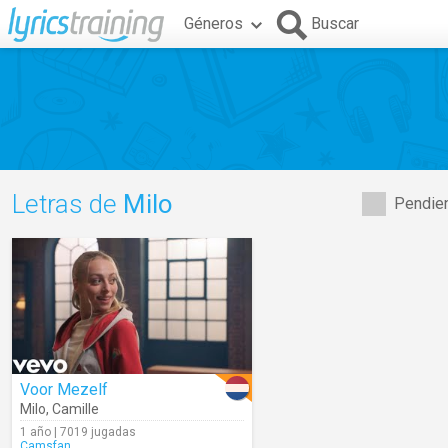
Géneros
Buscar
Letras de
Milo
Pendien
Voor Mezelf
Milo
,
Camille
1 año | 7019 jugadas
Camsfan