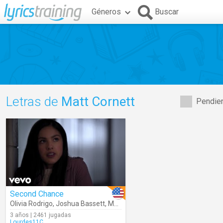
Géneros
Buscar
Letras de
Matt Cornett
Pendien
Second Chance
Olivia Rodrigo
,
Joshua Bassett
,
Matt Cornett
,
Sofia Wylie
3 años | 2461 jugadas
Lourdes11C