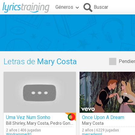
Géneros
Buscar
Letras de
Mary Costa
Pendien
Uma Vez Num Sonho
Once Upon A Dream
Bill Shirley
,
Mary Costa
,
Pedro Gonçalves
Mary Costa
,
Carla García
,
Ana Paula Al
2 años | 406 jugadas
2 años | 6229 jugadas
Windrammer81
mercedesnl