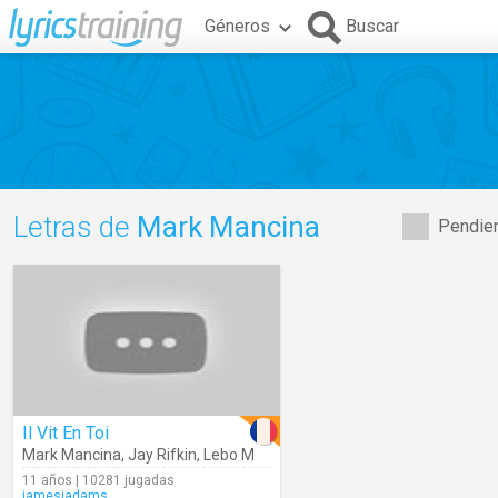
Géneros
Buscar
Letras de
Mark Mancina
Pendien
Il Vit En Toi
Mark Mancina
,
Jay Rifkin
,
Lebo M
11 años | 10281 jugadas
jamesjadams