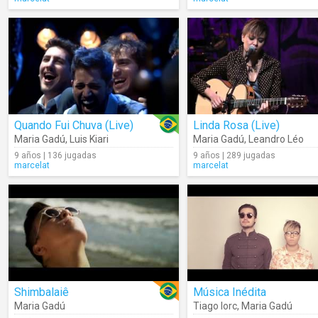
Quando Fui Chuva (Live)
Linda Rosa (Live)
Maria Gadú
,
Luis Kiari
Maria Gadú
,
Leandro Léo
9 años | 136 jugadas
9 años | 289 jugadas
marcelat
marcelat
Shimbalaiê
Música Inédita
Maria Gadú
Tiago Iorc
,
Maria Gadú