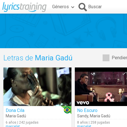
Géneros
Buscar
Letras de
Maria Gadú
Pendien
Dona Cila
No Escuro
Maria Gadú
Sandy
,
Maria Gadú
6 años | 242 jugadas
8 años | 258 jugadas
marcelat
marcelat