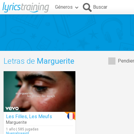
Géneros
Buscar
Letras de
Marguerite
Pendien
Les Filles, Les Meufs
Marguerite
1 año | 585 jugadas
bluesalsaavril