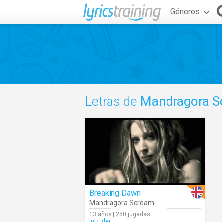
Géneros
Letras de
Mandragora S
Breaking Dawn
Mandragora Scream
13 años | 250 jugadas
intruder