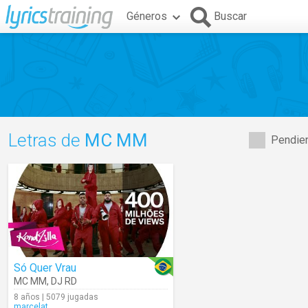
Géneros
Buscar
Letras de
MC MM
Pendien
Só Quer Vrau
MC MM
,
DJ RD
8 años | 5079 jugadas
marcelat