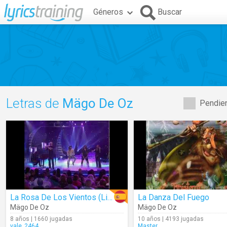
Géneros
Buscar
Letras de
Mägo De Oz
Pendien
La Rosa De Los Vientos (Live)
La Danza Del Fuego
Mägo De Oz
Mägo De Oz
8 años | 1660 jugadas
10 años | 4193 jugadas
vale_2464
Master