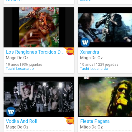
Los Renglones Torcidos De Dios
Xanandra
Mägo De Oz
Mägo De Oz
10 años | 936 jugadas
10 años | 1229 jugadas
Tachi_Leoanardo
Tachi_Leoanardo
Vodka And Roll
Fiesta Pagana
Mägo De Oz
Mägo De Oz