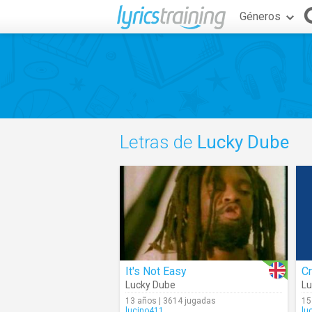
Géneros
Letras de
Lucky Dube
It's Not Easy
C
Lucky Dube
Lu
13 años | 3614 jugadas
15
lucino411
lu