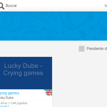
Buscar
I
Pendiente d
rying games
cky Dube
 años | 1248 jugadas
cino411