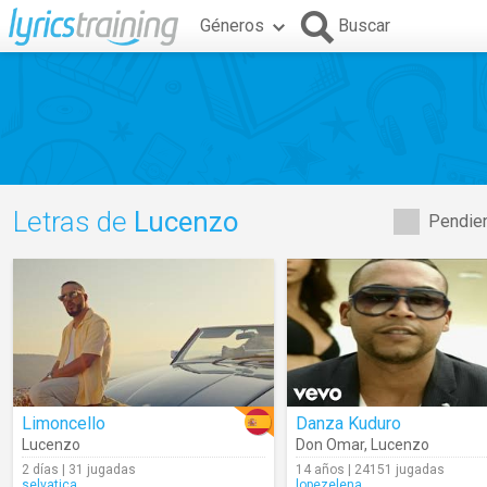
Géneros
Buscar
Letras de
Lucenzo
Pendien
Limoncello
Danza Kuduro
Lucenzo
Don Omar
,
Lucenzo
2 días | 31 jugadas
14 años | 24151 jugadas
selvatica
lopezelena