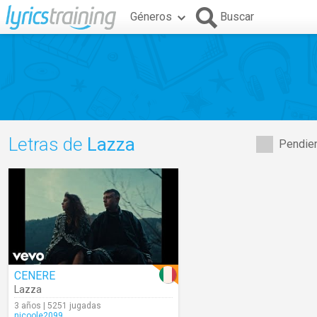
Géneros
Buscar
Letras de
Lazza
Pendien
CENERE
Lazza
3 años | 5251 jugadas
nicoole2099