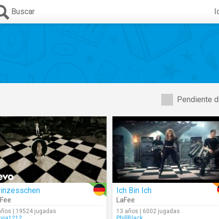
Buscar
I
Pendiente d
rinzesschen
Ich Bin Ich
aFee
LaFee
años | 19524 jugadas
13 años | 6002 jugadas
lvia1212
PhillBlack