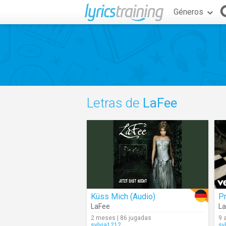
Géneros
Letras de
LaFee
Küss Mich (Audio)
P
LaFee
L
2 meses | 86 jugadas
9 
sylvia1212
sy