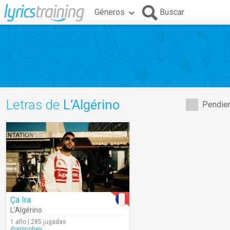
Géneros
Buscar
Letras de
L’Algérino
Pendien
Ça Ira
L’Algérino
1 año | 285 jugadas
dominohey