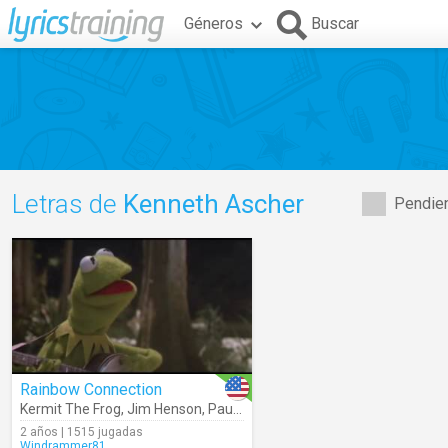
Géneros
Buscar
Letras de
Kenneth Ascher
Pendien
Rainbow Connection
Kermit The Frog
,
Jim Henson
,
Paul Williams
,
Kenneth Ascher
,
The M
2 años | 1515 jugadas
Windrammer81