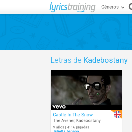
Géneros
Letras de
Kadebostany
Castle In The Snow
The Avener
,
Kadebostany
9 años | 4116 jugadas
Julietta_banana